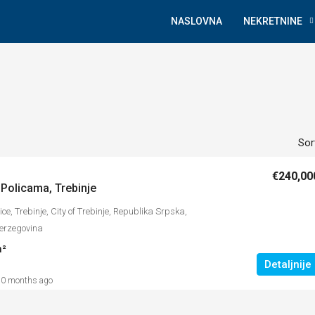
NASLOVNA
NEKRETNINE
Sort
€240,00
 Policama, Trebinje
ce, Trebinje, City of Trebinje, Republika Srpska,
erzegovina
²
Detaljnije
10 months ago