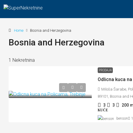
Home
Bosnia and Herzegovina
Bosnia and Herzegovina
1 Nekretnina
PRODAJA
Odlicna kuca na
Miloša Šarabe, Poli
89101, Bosnia and H
3
3
200
m
KUĆE
benson