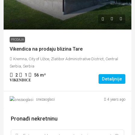
€50,000
PRODAJA
Vikendica na prodaju blizina Tare
Kremna, City of Užice, Zlatibor Administrative District, Central
Serbia, Serbia
2
1
56
m²
Detaljnije
VIKENDICE
4 years ago
snezaoglasi
Pronađi nekretninu