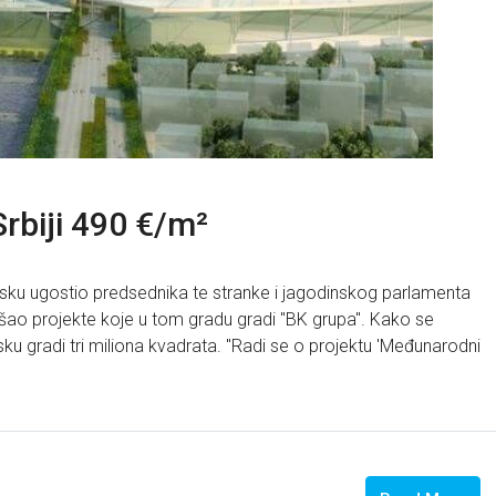
Srbiji 490 €/m²
insku ugostio predsednika te stranke i jagodinskog parlamenta
šao projekte koje u tom gradu gradi "BK grupa". Kako se
ku gradi tri miliona kvadrata. "Radi se o projektu 'Međunarodni