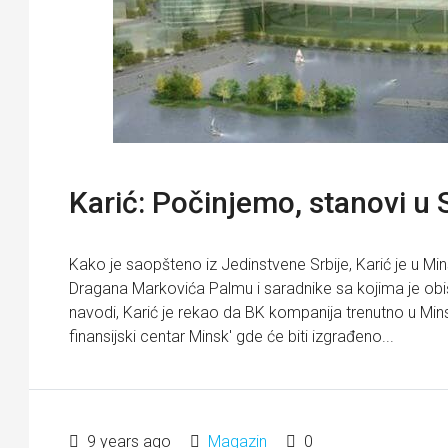
Karić: Počinjemo, stanovi u 
Kako je saopšteno iz Jedinstvene Srbije, Karić je u M
Dragana Markovića Palmu i saradnike sa kojima je obi
navodi, Karić je rekao da BK kompanija trenutno u Mins
finansijski centar Minsk' gde će biti izgrađeno...
9 years ago
Magazin
0