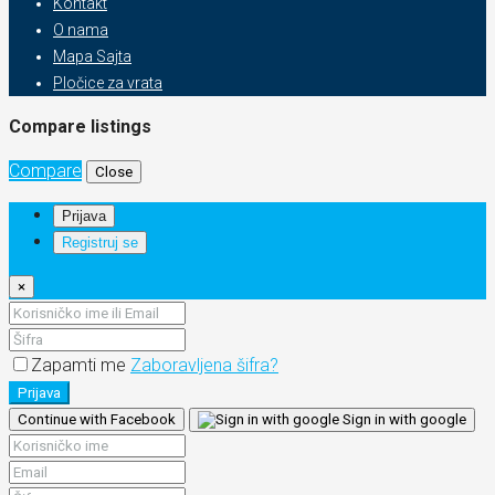
Kontakt
O nama
Mapa Sajta
Pločice za vrata
Compare listings
Compare
Close
Prijava
Registruj se
×
Zapamti me
Zaboravljena šifra?
Prijava
Continue with Facebook
Sign in with google