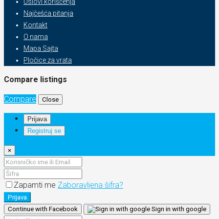
Uslovi korišćenja
Najčešća pitanja
Kontakt
O nama
Mapa Sajta
Pločice za vrata
Compare listings
Compare
Close
Prijava
Registruj se
×
Zapamti me
Zaboravljena šifra?
Prijava
Continue with Facebook
Sign in with google