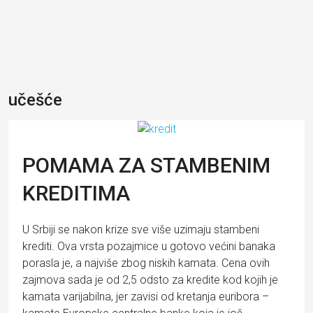
učešće
POMAMA ZA STAMBENIM
KREDITIMA
U Srbiji se nakon krize sve više uzimaju stambeni
krediti. Ova vrsta pozajmice u gotovo većini banaka
porasla je, a najviše zbog niskih kamata. Cena ovih
zajmova sada je od 2,5 odsto za kredite kod kojih je
kamata varijabilna, jer zavisi od kretanja euribora –