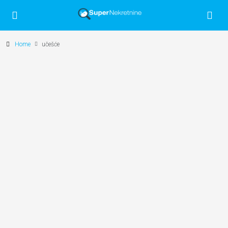
Home
učešće