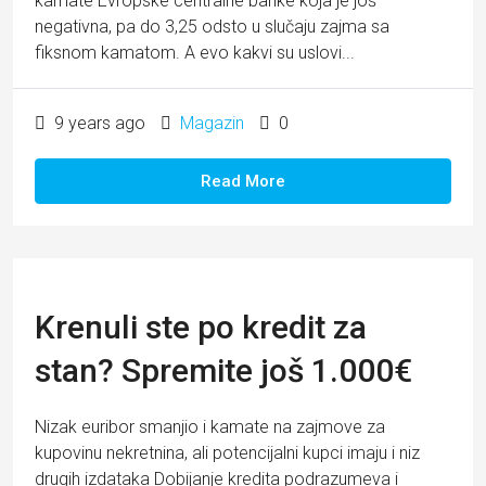
kamate Evropske centralne banke koja je još
negativna, pa do 3,25 odsto u slučaju zajma sa
fiksnom kamatom. A evo kakvi su uslovi...
9 years ago
Magazin
0
Read More
Krenuli ste po kredit za
stan? Spremite još 1.000€
Nizak euribor smanjio i kamate na zajmove za
kupovinu nekretnina, ali potencijalni kupci imaju i niz
drugih izdataka Dobijanje kredita podrazumeva i