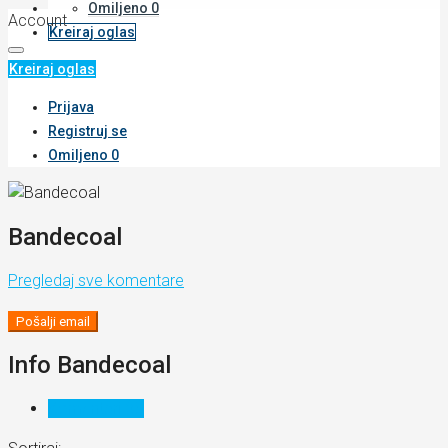
Omiljeno
0
Account
Kreiraj oglas
Kreiraj oglas
Prijava
Registruj se
Omiljeno
0
Bandecoal
Pregledaj sve komentare
Pošalji email
Info Bandecoal
Komentari (0)