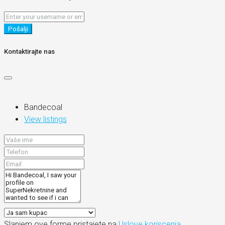
Pošalji
Kontaktirajte nas
Bandecoal
View listings
Slanjem ove forme pristajete na
Uslove koriscenja