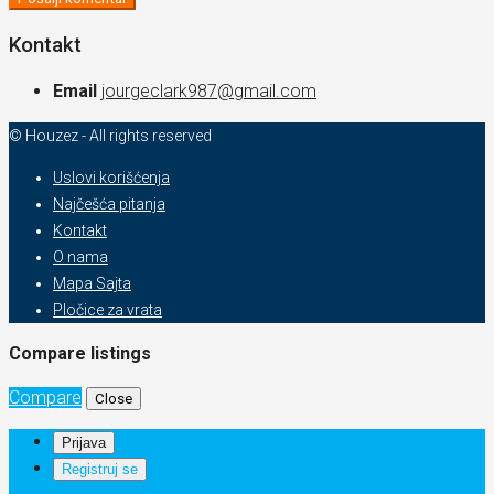
Kontakt
Email
jourgeclark987@gmail.com
© Houzez - All rights reserved
Uslovi korišćenja
Najčešća pitanja
Kontakt
O nama
Mapa Sajta
Pločice za vrata
Compare listings
Compare
Close
Prijava
Registruj se