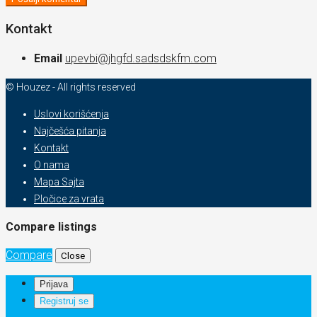
Kontakt
Email
upevbi@jhgfd.sadsdskfm.com
© Houzez - All rights reserved
Uslovi korišćenja
Najčešća pitanja
Kontakt
O nama
Mapa Sajta
Pločice za vrata
Compare listings
Compare
Close
Prijava
Registruj se