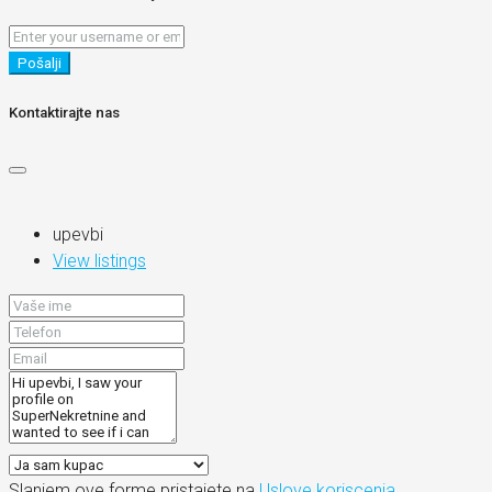
Pošalji
Kontaktirajte nas
upevbi
View listings
Slanjem ove forme pristajete na
Uslove koriscenja