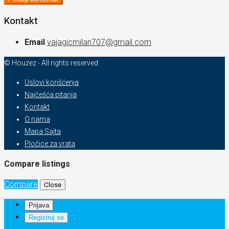
Kontakt
Email
vajagicmilan707@gmail.com
© Houzez - All rights reserved
Uslovi korišćenja
Najčešća pitanja
Kontakt
O nama
Mapa Sajta
Pločice za vrata
Compare listings
Compare
Close
Prijava
Registruj se