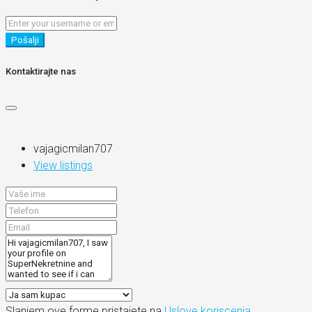
Pošalji
Kontaktirajte nas
vajagicmilan707
View listings
Slanjem ove forme pristajete na
Uslove koriscenja