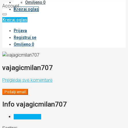
Omiljeno
0
Account
Kreiraj oglas
Kreiraj oglas
Prijava
Registruj se
Omiljeno
0
vajagicmilan707
Pregledaj sve komentare
Pošalji email
Info vajagicmilan707
Komentari (0)