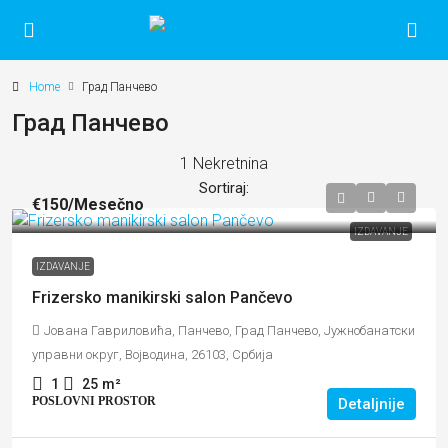
Home
Град Панчево
Град Панчево
1 Nekretnina
Sortiraj:
€150
/Mesečno
IZDAVANJE
IZDAVANJE
Frizersko manikirski salon Pančevo
Јована Гавриловића, Панчево, Град Панчево, Јужнобанатски
управни округ, Војводина, 26103, Србија
1
25
m²
POSLOVNI PROSTOR
Detaljnije