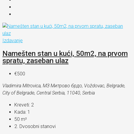
Izdavanje
Namešten stan u kući, 50m2, na prvom
spratu, zaseban ulaz
€500
Vladimira Mitrovica, МЗ Митрово брдо, Voždovac, Belgrade,
City of Belgrade, Central Serbia, 11040, Serbia
Kreveti:
2
Kada:
1
50
m²
2. Dvosobni stanovi