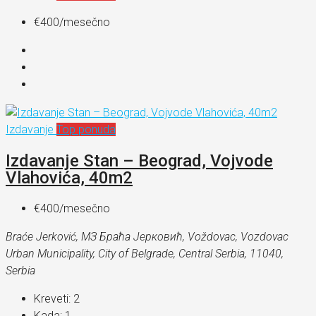
€400
/mesečno
Izdavanje
Top ponuda
Izdavanje Stan – Beograd, Vojvode
Vlahovića, 40m2
€400
/mesečno
Braće Jerković, МЗ Браћа Јерковић, Voždovac, Vozdovac
Urban Municipality, City of Belgrade, Central Serbia, 11040,
Serbia
Kreveti:
2
Kada:
1