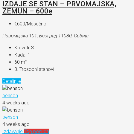
IZDAJE SE STAN – PRVOMAJSKA,
ZEMUN – 600e
€600
/Mesečno
Првомајска 101, Београд 11080, Србија
Kreveti:
3
Kada:
1
60
m²
3. Trosobni stanovi
Detaljnije
benson
4 weeks ago
benson
4 weeks ago
Izdavanje
Top ponuda