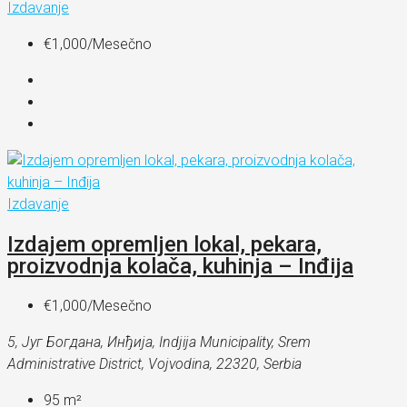
Izdavanje
€1,000
/Mesečno
Izdavanje
Izdajem opremljen lokal, pekara,
proizvodnja kolača, kuhinja – Inđija
€1,000
/Mesečno
5, Југ Богдана, Инђија, Indjija Municipality, Srem
Administrative District, Vojvodina, 22320, Serbia
95
m²