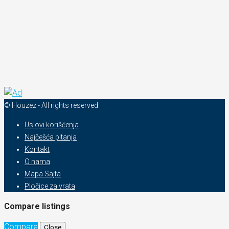
© Houzez - All rights reserved
Uslovi korišćenja
Najčešća pitanja
Kontakt
O nama
Mapa Sajta
Pločice za vrata
Compare listings
Compare
Close