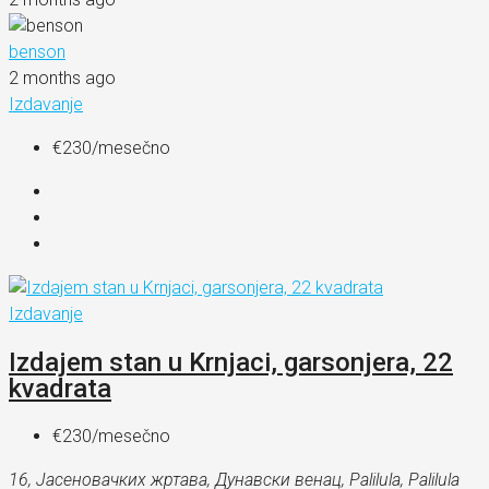
benson
2 months ago
Izdavanje
€230
/mesečno
Izdavanje
Izdajem stan u Krnjaci, garsonjera, 22
kvadrata
€230
/mesečno
16, Јасеновачких жртава, Дунавски венац, Palilula, Palilula