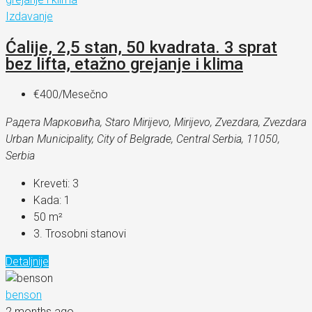
Izdavanje
Ćalije, 2,5 stan, 50 kvadrata. 3 sprat
bez lifta, etažno grejanje i klima
€400
/Mesečno
Радета Марковића, Staro Mirijevo, Mirijevo, Zvezdara, Zvezdara
Urban Municipality, City of Belgrade, Central Serbia, 11050,
Serbia
Kreveti:
3
Kada:
1
50
m²
3. Trosobni stanovi
Detaljnije
benson
2 months ago