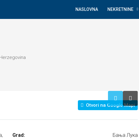
NASLOVNA
NEKRETNINE
d Herzegovina
Otvori na Google Mapi
a,
Grad:
Бања Лука