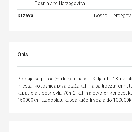
Bosnia and Herzegovina
Drzava:
Bosna i Hercegov
Opis
Prodaje se porodična kuća u naselju Kuljani br,7 Kulja
mjesta i kotlovnica,prva etaža kuhinja sa trpezarijom sta
kupatilo,a u potkrovlju 70m2, kuhinja otvoren koncept k
150000km, uz doplatu kupca kuće ili vozila do 100000km