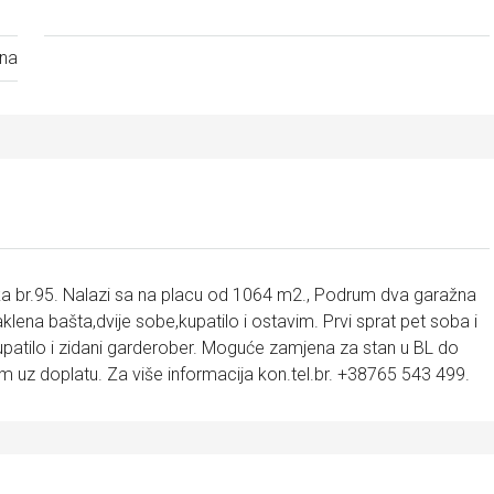
ina
nska br.95. Nalazi sa na placu od 1064 m2., Podrum dva garažna
klena bašta,dvije sobe,kupatilo i ostavim. Prvi sprat pet soba i
upatilo i zidani garderober. Moguće zamjena za stan u BL do
 uz doplatu. Za više informacija kon.tel.br. +38765 543 499.