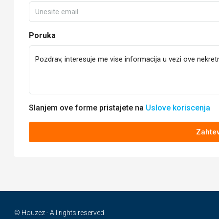
Poruka
Slanjem ove forme pristajete na
Uslove koriscenja
Zahtev
© Houzez - All rights reserved