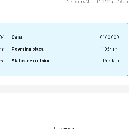
Izmenjeno March 10, 2022 at 4:26 pm
84
Cena
€160,000
m²
Povrsina placa
1064 m²
će
Status nekretnine
Prodaja
Uknjizen