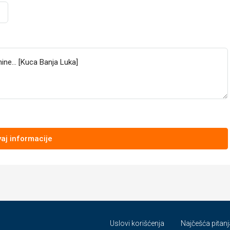
aj informacije
Uslovi korišćenja
Najčešća pitanj