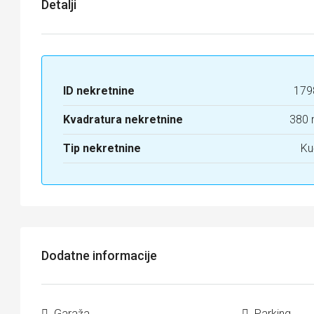
Detalji
ID nekretnine
179
Kvadratura nekretnine
380 
Tip nekretnine
Ku
Dodatne informacije
Garaža
Parking