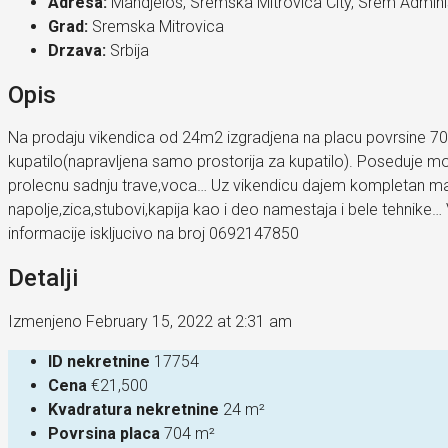
Adresa:
Mandjelos, Sremska Mitrovica City, Srem Administ
Grad:
Sremska Mitrovica
Drzava:
Srbija
Opis
Na prodaju vikendica od 24m2 izgradjena na placu povrsine 704
kupatilo(napravljena samo prostorija za kupatilo). Poseduje m
prolecnu sadnju trave,voca… Uz vikendicu dajem kompletan mate
napolje,zica,stubovi,kapija kao i deo namestaja i bele tehnik
informacije iskljucivo na broj 0692147850
Detalji
Izmenjeno February 15, 2022 at 2:31 am
ID nekretnine
17754
Cena
€21,500
Kvadratura nekretnine
24 m²
Povrsina placa
704 m²