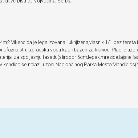
rative District, Vojvodina, Serbia
m2.Vikendica je legalizovana i uknjizena,vlasnik 1/1 bez tereta
onofaznu struju,gradsku vodu kao i bazen za kisnicu. Plac je uz
rijal za spoljasnju fasadu(stiropor 5cm,lepak,mrezice,lajsne,fa
e… Vikendica se nalazi u zoni Nacionalnog Parka Mesto:Mandjelos