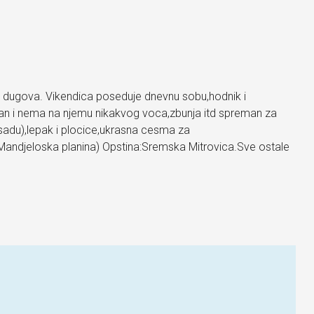
 i dugova. Vikendica poseduje dnevnu sobu,hodnik i
oran i nema na njemu nikakvog voca,zbunja itd spreman za
sadu),lepak i plocice,ukrasna cesma za
(Mandjeloska planina) Opstina:Sremska Mitrovica.Sve ostale