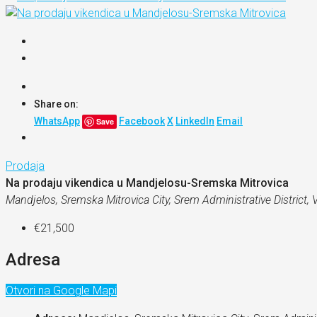
Share on:
WhatsApp
Facebook
X
LinkedIn
Email
Save
Prodaja
Na prodaju vikendica u Mandjelosu-Sremska Mitrovica
Mandjelos, Sremska Mitrovica City, Srem Administrative District, 
€21,500
Adresa
Otvori na Google Mapi