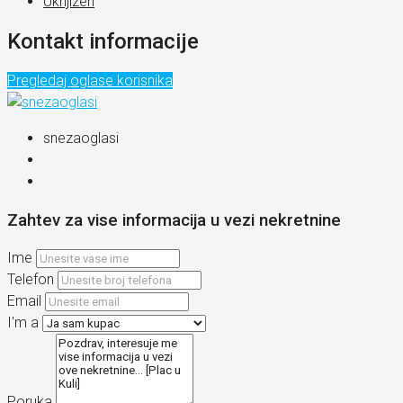
Uknjizen
Kontakt informacije
Pregledaj oglase korisnika
snezaoglasi
Zahtev za vise informacija u vezi nekretnine
Ime
Telefon
Email
I'm a
Poruka