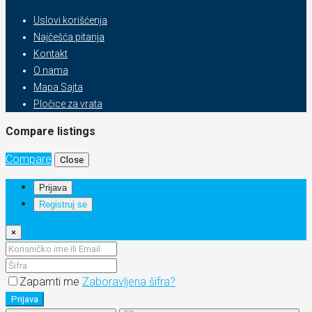
Uslovi korišćenja
Najčešća pitanja
Kontakt
O nama
Mapa Sajta
Pločice za vrata
Compare listings
Compare
Close
Prijava
Registruj se
×
Zapamti me
Zaboravljena šifra?
Prijava