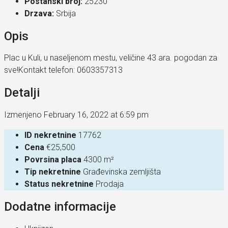
Postanski broj:
25230
Drzava:
Srbija
Opis
Plac u Kuli, u naseljenom mestu, veličine 43 ara. pogodan za
sve!Kontakt telefon: 0603357313
Detalji
Izmenjeno February 16, 2022 at 6:59 pm
ID nekretnine
17762
Cena
€25,500
Povrsina placa
4300 m²
Tip nekretnine
Građevinska zemljišta
Status nekretnine
Prodaja
Dodatne informacije