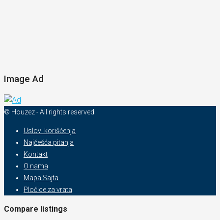
Image Ad
© Houzez - All rights reserved
Uslovi korišćenja
Najčešća pitanja
Kontakt
O nama
Mapa Sajta
Pločice za vrata
Compare listings