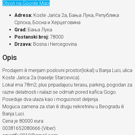
Otvori na Google Mapi
Adresa:
Koste Jarića 2a, Бања Лука, Република
Српскa, Босна и Херцеговина
Grad:
Бања Лука
Postanski broj:
78000
Drzava:
Bosna i Hercegovina
Opis
Prodajem ili menjam poslovni prostor(lokal) u Banja Luci, ulica
Koste Jarica 2a (naselje Starcevica).
Lokal ima 78m2, plus pripadajucu terasu, parking, pogodan za
razne delatnosti i nalazi se odmah pored kafica Gogo.
Poseduje dva ulaza kao i mogucnost deljenja.
Moguca zamena za stan ili drugu nekretninu u Beogradu ili
Banja Luci.
Cena je 80000 eura
00381652080666 (Viber)