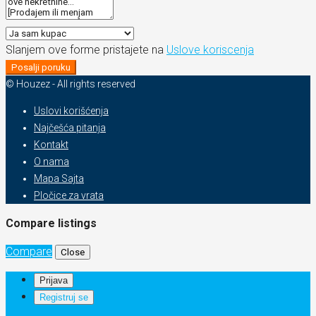
Slanjem ove forme pristajete na
Uslove koriscenja
Posalji poruku
© Houzez - All rights reserved
Uslovi korišćenja
Najčešća pitanja
Kontakt
O nama
Mapa Sajta
Pločice za vrata
Compare listings
Compare
Close
Prijava
Registruj se