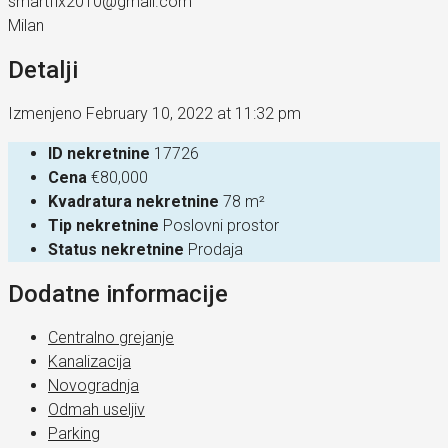
smartfix2010@gmail.com
Milan
Detalji
Izmenjeno February 10, 2022 at 11:32 pm
ID nekretnine
17726
Cena
€80,000
Kvadratura nekretnine
78 m²
Tip nekretnine
Poslovni prostor
Status nekretnine
Prodaja
Dodatne informacije
Centralno grejanje
Kanalizacija
Novogradnja
Odmah useljiv
Parking