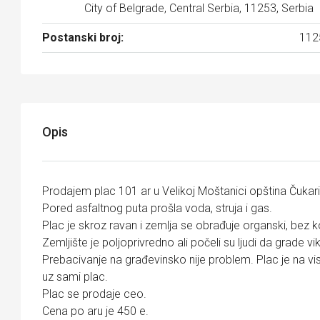
City of Belgrade, Central Serbia, 11253, Serbia
Postanski broj:
112
Opis
Prodajem plac 101 ar u Velikoj Moštanici opština Čuka
Pored asfaltnog puta prošla voda, struja i gas.
Plac je skroz ravan i zemlja se obrađuje organski, bez k
Zemljište je poljoprivredno ali počeli su ljudi da grade 
Prebacivanje na građevinsko nije problem. Plac je na vis
uz sami plac.
Plac se prodaje ceo.
Cena po aru je 450 e.