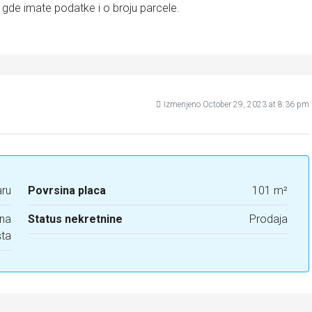
 gde imate podatke i o broju parcele.
Izmenjeno October 29, 2023 at 8:36 pm
ru
Povrsina placa
101 m²
dna
Status nekretnine
Prodaja
šta