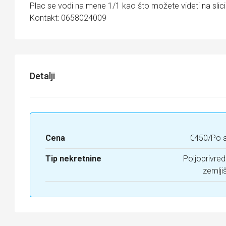
Plac se vodi na mene 1/1 kao što možete videti na slici
Kontakt: 0658024009
Detalji
Cena
€450/Po a
Tip nekretnine
Poljoprivre
zemlji