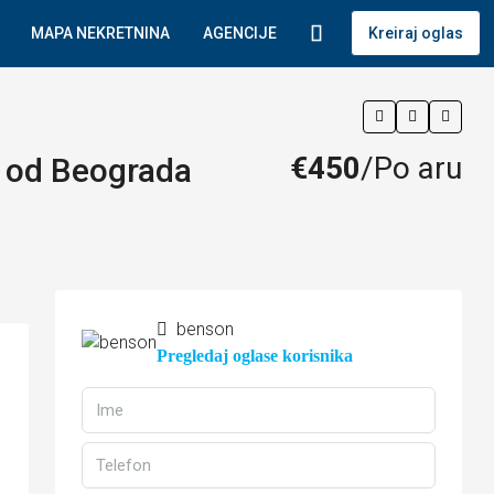
MAPA NEKRETNINA
AGENCIJE
Kreiraj oglas
€450
/Po aru
n od Beograda
benson
Pregledaj oglase korisnika