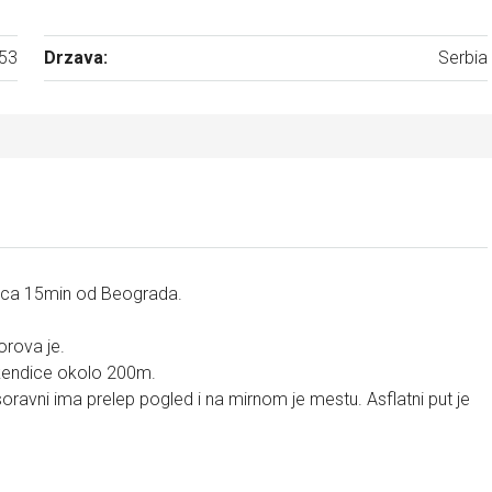
53
Drzava:
Serbia
rica 15min od Beograda.
orova je.
vikendice okolo 200m.
oravni ima prelep pogled i na mirnom je mestu. Asflatni put je