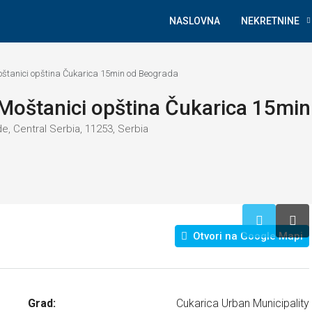
NASLOVNA
NEKRETNINE
Moštanici opština Čukarica 15min od Beograda
 Moštanici opština Čukarica 15mi
de, Central Serbia, 11253, Serbia
Otvori na Google Mapi
Grad:
Cukarica Urban Municipality