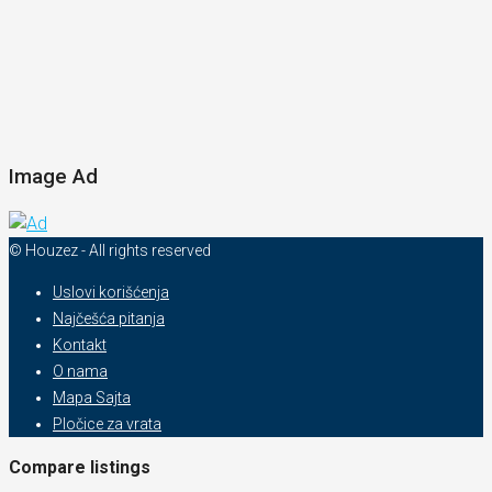
Image Ad
© Houzez - All rights reserved
Uslovi korišćenja
Najčešća pitanja
Kontakt
O nama
Mapa Sajta
Pločice za vrata
Compare listings