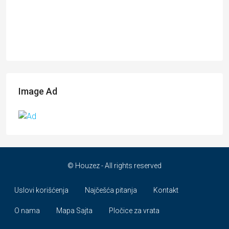
Image Ad
© Houzez - All rights reserved
Uslovi korišćenja
Najčešća pitanja
Kontakt
O nama
Mapa Sajta
Pločice za vrata