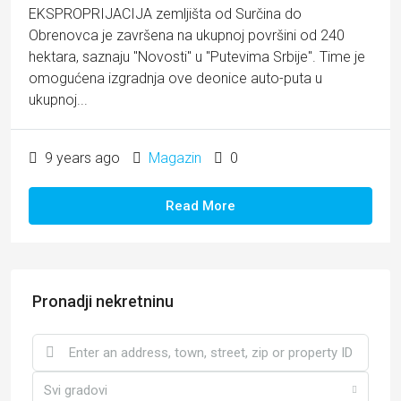
EKSPROPRIJACIJA zemljišta od Surčina do
Obrenovca je završena na ukupnoj površini od 240
hektara, saznaju "Novosti" u "Putevima Srbije". Time je
omogućena izgradnja ove deonice auto-puta u
ukupnoj...
9 years ago
Magazin
0
Read More
Pronadji nekretninu
Svi gradovi