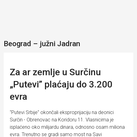
Beograd – južni Jadran
Za ar zemlje u Surčinu
„Putevi” plaćaju do 3.200
evra
"Putevi Srbije" okončali eksproprijaciju na deonici
Surčin - Obrenovac na Koridoru 11. Vlasnicima je
isplaćeno oko milijardu dinara, odnosno osam miliona
evra. Trenutno se gradi samo most na Savi