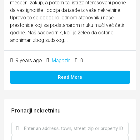
mesečni zakup, a potom taj isti zainteresovani počne
da vas ignoriše i odbija da izađe iz vaše nekretnine.
Upravo to se dogodilo jednom stanovniku naše
prestonice koji sa podstanarom muku muči već četiri
godine. Naš sagovornik, koji je želeo da ostane
anoniman zbog sudskog...
9 years ago
Magazin
0
Read More
Pronadji nekretninu