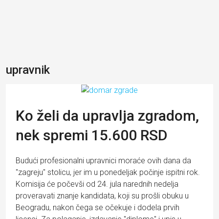
upravnik
Ko želi da upravlja zgradom,
nek spremi 15.600 RSD
Budući profesionalni upravnici moraće ovih dana da
"zagreju" stolicu, jer im u ponedeljak počinje ispitni rok.
Komisija će počevši od 24. jula narednih nedelja
proveravati znanje kandidata, koji su prošli obuku u
Beogradu, nakon čega se očekuje i dodela prvih