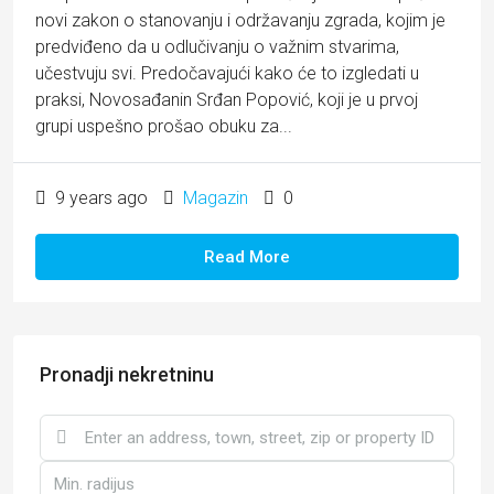
novi zakon o stanovanju i održavanju zgrada, kojim je
predviđeno da u odlučivanju o važnim stvarima,
učestvuju svi. Predočavajući kako će to izgledati u
praksi, Novosađanin Srđan Popović, koji je u prvoj
grupi uspešno prošao obuku za...
9 years ago
Magazin
0
Read More
Pronadji nekretninu