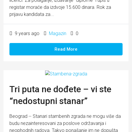
licenci. Za polaganje, izdavanje "diplome" i upis u
registar moraće da izdvoje 15.600 dinara. Rok za
prijavu kandidata za...
9 years ago
Magazin
0
Read More
Tri puta ne dođete – vi ste
“nedostupni stanar”
Beograd -- Stanari stambenih zgrada ne mogu više da
budu nezainteresovani za poslove održavanja i
neophodnih radova. Takvo ponašanje im ne dopušta