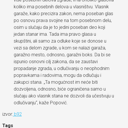
koliko ima posebnih delova u vlasništvu. Vlasnik
garaže, kako precizira zakon, nema poseban glas
po osnovu prava svojine na tom posebnom delu,
osim u slučaju da je to jedini poseban deo koji
jedan stanar ima. Tada ima pravo glasa u
skupštini, ali samo za odluke koje se donose u
vezi sa delom zgrade, u kom se nalazi garaža,
garažno mesto, odnosno, garažni boks. Da bi se
ispunio osnovni cilj zakona, da se zaustavi
propadanje zgrada, u odlučivanju o neophodnim
popravkama i radovima, mogu da odlučuju i
zakupci stana. „Ta mogućnost im neće biti
dozvoljena, odnosno, biće ograničena samo u
slučaju ako vlasnik stana ne dozvoli da učestvuju u
odlučivanju“, kaže Popović.
izvor:
b92
Tags