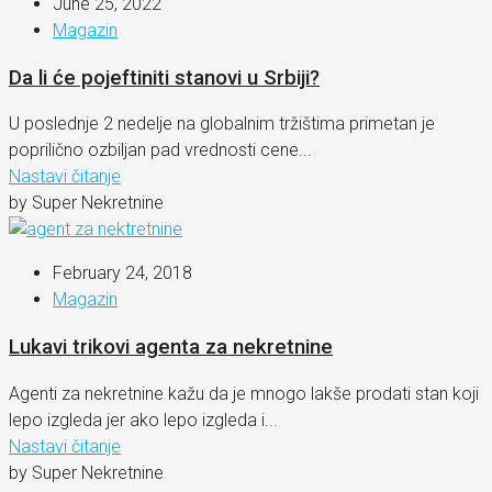
June 25, 2022
Magazin
Da li će pojeftiniti stanovi u Srbiji?
U poslednje 2 nedelje na globalnim tržištima primetan je
poprilično ozbiljan pad vrednosti cene...
Nastavi čitanje
by Super Nekretnine
February 24, 2018
Magazin
Lukavi trikovi agenta za nekretnine
Agenti za nekretnine kažu da je mnogo lakše prodati stan koji
lepo izgleda jer ako lepo izgleda i...
Nastavi čitanje
by Super Nekretnine