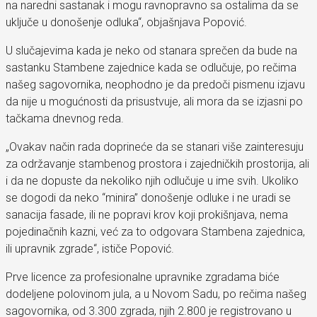
na naredni sastanak i mogu ravnopravno sa ostalima da se
uključe u donošenje odluka“, objašnjava Popović.
U slučajevima kada je neko od stanara sprečen da bude na
sastanku Stambene zajednice kada se odlučuje, po rečima
našeg sagovornika, neophodno je da predoči pismenu izjavu
da nije u mogućnosti da prisustvuje, ali mora da se izjasni po
tačkama dnevnog reda.
„Ovakav način rada doprineće da se stanari više zainteresuju
za održavanje stambenog prostora i zajedničkih prostorija, ali
i da ne dopuste da nekoliko njih odlučuje u ime svih. Ukoliko
se dogodi da neko “minira” donošenje odluke i ne uradi se
sanacija fasade, ili ne popravi krov koji prokišnjava, nema
pojedinačnih kazni, već za to odgovara Stambena zajednica,
ili upravnik zgrade“, ističe Popović.
Prve licence za profesionalne upravnike zgradama biće
dodeljene polovinom jula, a u Novom Sadu, po rečima našeg
sagovornika, od 3.300 zgrada, njih 2.800 je registrovano u