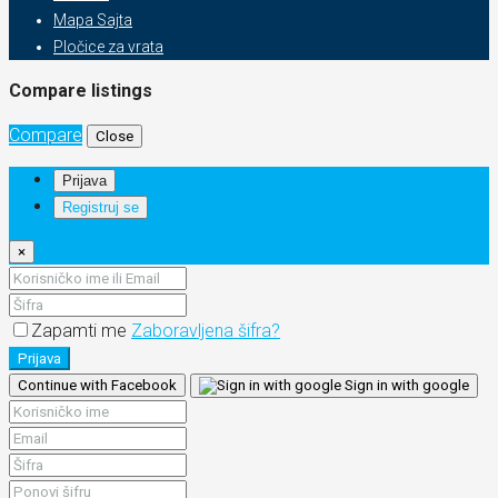
Mapa Sajta
Pločice za vrata
Compare listings
Compare
Close
Prijava
Registruj se
×
Zapamti me
Zaboravljena šifra?
Prijava
Continue with Facebook
Sign in with google