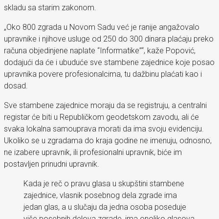
skladu sa starim zakonom.
„Oko 800 zgrada u Novom Sadu već je ranije angažovalo
upravnike i njihove usluge od 250 do 300 dinara plaćaju preko
računa objedinjene naplate “Informatike”“, kaže Popović,
dodajući da će i ubuduće sve stambene zajednice koje posao
upravnika povere profesionalcima, tu dažbinu plaćati kao i
dosad.
Sve stambene zajednice moraju da se registruju, a centralni
registar će biti u Republičkom geodetskom zavodu, ali će
svaka lokalna samouprava morati da ima svoju evidenciju.
Ukoliko se u zgradama do kraja godine ne imenuju, odnosno,
ne izabere upravnik, ili profesionalni upravnik, biće im
postavljen prinudni upravnik.
Kada je reč o pravu glasa u skupštini stambene
zajednice, vlasnik posebnog dela zgrade ima
jedan glas, a u slučaju da jedna osoba poseduje
više posebnih delova zgrade, ima onoliko glasova