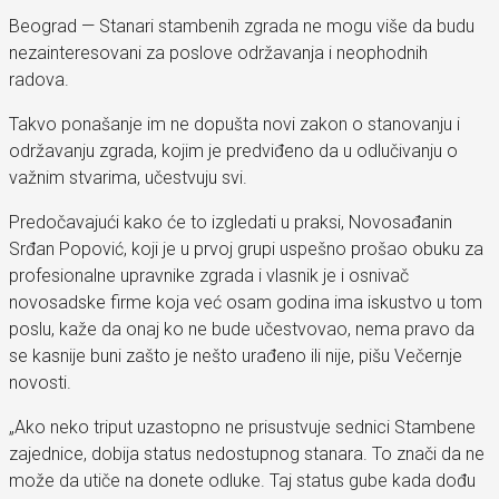
Beograd — Stanari stambenih zgrada ne mogu više da budu
nezainteresovani za poslove održavanja i neophodnih
radova.
Takvo ponašanje im ne dopušta novi zakon o stanovanju i
održavanju zgrada, kojim je predviđeno da u odlučivanju o
važnim stvarima, učestvuju svi.
Predočavajući kako će to izgledati u praksi, Novosađanin
Srđan Popović, koji je u prvoj grupi uspešno prošao obuku za
profesionalne upravnike zgrada i vlasnik je i osnivač
novosadske firme koja već osam godina ima iskustvo u tom
poslu, kaže da onaj ko ne bude učestvovao, nema pravo da
se kasnije buni zašto je nešto urađeno ili nije, pišu Večernje
novosti.
„Ako neko triput uzastopno ne prisustvuje sednici Stambene
zajednice, dobija status nedostupnog stanara. To znači da ne
može da utiče na donete odluke. Taj status gube kada dođu