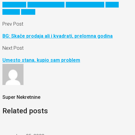
informatike
skupstina stanara
stambene jedinice
stanar
upravnik
vlasnik
Prev Post
BG: Skače prodaja ali i kvadrati, prelomna godina
Next Post
Umesto stana, kupio sam problem
Super Nekretnine
Related posts