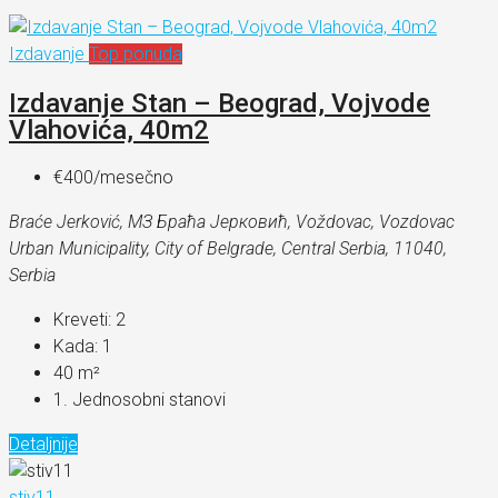
Izdavanje
Top ponuda
Izdavanje Stan – Beograd, Vojvode
Vlahovića, 40m2
€400
/mesečno
Braće Jerković, МЗ Браћа Јерковић, Voždovac, Vozdovac
Urban Municipality, City of Belgrade, Central Serbia, 11040,
Serbia
Kreveti:
2
Kada:
1
40
m²
1. Jednosobni stanovi
Detaljnije
stiv11