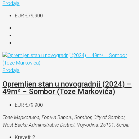
Prodaja
EUR
€79,900
Prodaja
Opremljen stan u novogradnji (2024) –
49m² – Sombor (Toze Markovića)
EUR
€79,900
Тозе Марковића, Горња Варош, Sombor, City of Sombor,
West Backa Administrative District, Vojvodina, 25101, Serbia
Kreveti:
2