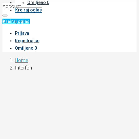
Omiljeno
0
Account
Kreiraj oglas
Kreiraj oglas
Prijava
Registruj se
Omiljeno
0
Home
Interfon