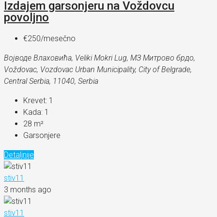
Izdajem garsonjeru na Voždovcu
povoljno
€250
/mesečno
Војводе Влаховића, Veliki Mokri Lug, МЗ Митрово брдо,
Voždovac, Vozdovac Urban Municipality, City of Belgrade,
Central Serbia, 11040, Serbia
Krevet:
1
Kada:
1
28
m²
Garsonjere
Detaljnije
stiv11
3 months ago
stiv11