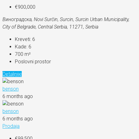
€900,000
Виноградска, Novi Surčin, Surcin, Surcin Urban Municipality,
City of Belgrade, Central Serbia, 11271, Serbia
Kreveti:
6
Kade:
6
700
m²
Poslovni prostor
Detaljnije
benson
6 months ago
benson
6 months ago
Prodaja
€99,500