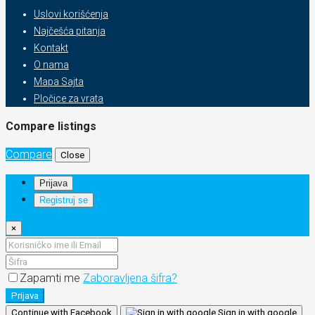
Uslovi korišćenja
Najčešća pitanja
Kontakt
O nama
Mapa Sajta
Pločice za vrata
Compare listings
Compare
Close
Prijava
Registruj se
×
Zapamti me
Zaboravljena šifra?
Prijava
Continue with Facebook
Sign in with google