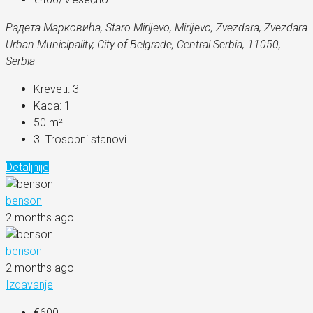
Радета Марковића, Staro Mirijevo, Mirijevo, Zvezdara, Zvezdara
Urban Municipality, City of Belgrade, Central Serbia, 11050,
Serbia
Kreveti:
3
Kada:
1
50
m²
3. Trosobni stanovi
Detaljnije
benson
2 months ago
benson
2 months ago
Izdavanje
€600