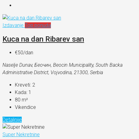
Izdavanje
Top ponuda
Kuca na dan Ribarev san
€50
/dan
Naselje Dunav, Беочин, Beocin Municipality, South Backa
Administrative District, Vojvodina, 21300, Serbia
Kreveti:
2
Kada:
1
80
m²
Vikendice
Detaljnije
Super Nekretnine