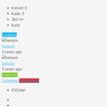
Kreveti:
6
Kade:
3
360
m²
Kuće
Detaljnije
benson
5 years ago
benson
5 years ago
Istaknuto
Izdavanje
Top ponuda
€50
/dan