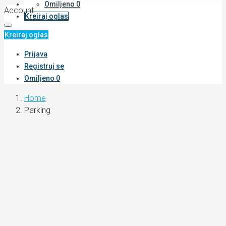
Omiljeno
0
Account
Kreiraj oglas
Kreiraj oglas
Prijava
Registruj se
Omiljeno
0
Home
Parking