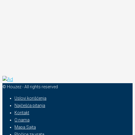
© Houzez - All rights reserved
Uslovi korišćenja
Najčešća pitanja
Kontakt
O nama
Mapa Sajta
Pločice za vrata