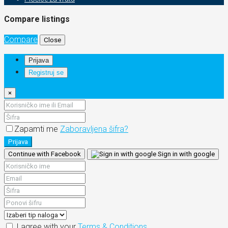
Compare listings
Compare
Close
Prijava
Registruj se
×
Zapamti me
Zaboravljena šifra?
Prijava
Continue with Facebook
Sign in with google
I agree with your
Terms & Conditions