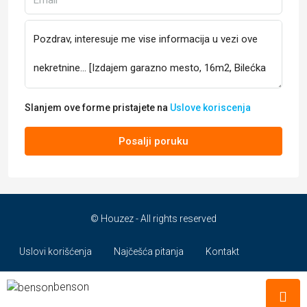
Slanjem ove forme pristajete na
Uslove koriscenja
Posalji poruku
© Houzez - All rights reserved
Uslovi korišćenja
Najčešća pitanja
Kontakt
O nama
Mapa Sajta
Pločice za vrata
benson