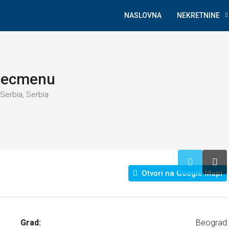
NASLOVNA
NEKRETNINE
 Becmenu
 Serbia, Serbia
Otvori na Google Mapi
Grad:
Beograd