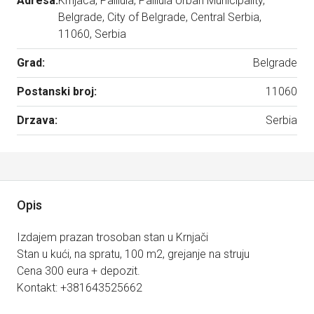
Adresa:
Krnjaca, Palilula, Palilula Urban Municipality,
Belgrade, City of Belgrade, Central Serbia,
11060, Serbia
Grad:
Belgrade
Postanski broj:
11060
Drzava:
Serbia
Opis
Izdajem prazan trosoban stan u Krnjači
Stan u kući, na spratu, 100 m2, grejanje na struju
Cena 300 eura + depozit.
Kontakt: +381643525662