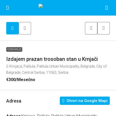
IZDAVANJE
Izdajem prazan trosoban stan u Krnjači
Krnjaca, Palilula, Palilula Urban Municipality, Belgrade, City of
Belgrade, Central Serbia, 11060, Serbia
€300
/Mesečno
Adresa
Otvori na Google Mapi