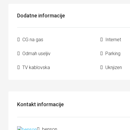
Dodatne informacije
CG na gas
Internet
Odmah useljiv
Parking
TV kablovska
Uknjizen
Kontakt informacije
benson