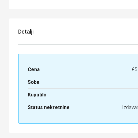
Detalji
Cena
€5
Soba
Kupatilo
Status nekretnine
Izdava