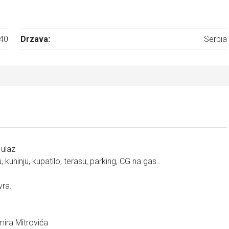
40
Drzava:
Serbia
 ulaz
kuhinju, kupatilo, terasu, parking, CG na gas..
vra.
ira Mitrovića