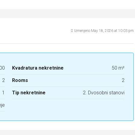
Izmenjeno May 18, 2026 at 10:03 pm
00
Kvadratura nekretnine
50 m²
2
Rooms
2
1
Tip nekretnine
2. Dvosobni stanovi
nje