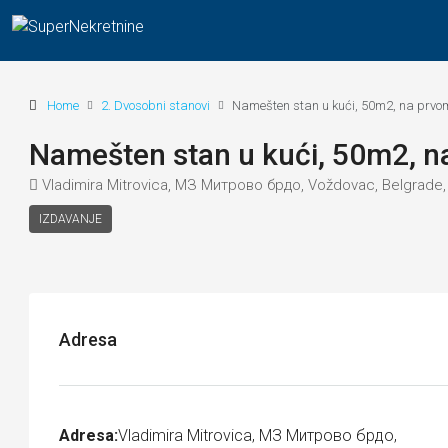
Home
2. Dvosobni stanovi
Namešten stan u kući, 50m2, na prvo
Namešten stan u kući, 50m2, n
Vladimira Mitrovica, МЗ Митрово брдо, Voždovac, Belgrade, C
IZDAVANJE
Adresa
Adresa:
Vladimira Mitrovica, МЗ Митрово брдо,