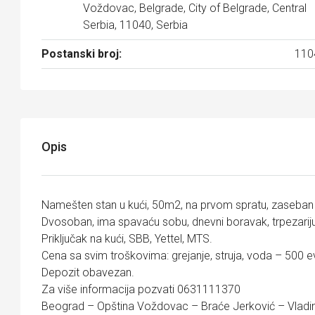
Voždovac, Belgrade, City of Belgrade, Central
Serbia, 11040, Serbia
Postanski broj:
110
Opis
Namešten stan u kući, 50m2, na prvom spratu, zaseban
Dvosoban, ima spavaću sobu, dnevni boravak, trpezariju, 
Priključak na kući, SBB, Yettel, MTS.
Cena sa svim troškovima: grejanje, struja, voda – 500 e
Depozit obavezan.
Za više informacija pozvati 0631111370
Beograd – Opština Voždovac – Braće Jerković – Vladim