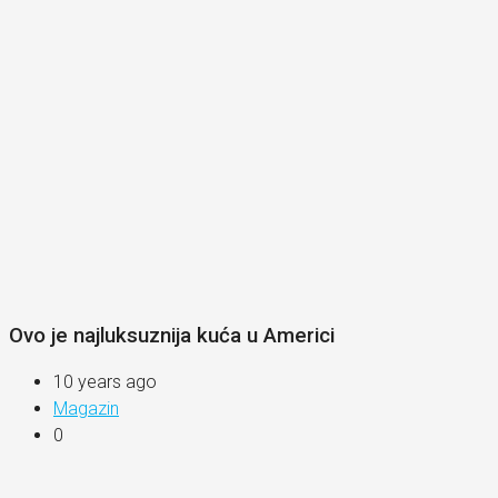
Ovo je najluksuznija kuća u Americi
10 years ago
Magazin
0