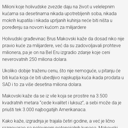
Milioni koje holivudske zvezde daju na život u velelepnim
kućama sa desetinama nikada upotrebljenih soba, nikada
mokrih kupatila i nikada uprljanih kuhinja neće biti ništa u
poređenju sa novom kućom za milijardere
Holivudski građevinac Brus Makovski kaže da dosad niko nije
pravio kuće za milijardere, već da su zadovoljavali prohteve
milionera, pa je on na Bel Eru izgradio zdanje koje ceni
neverovatnih 250 miliona dolara.
Ukoliko dobije traženu cenu, što nije nemoguće, u pitanju će
biti kuća koja će biti ubedljivo najskuplja kuća ikada prodata u
SAD i to za više desetina miliona dolara.
Makovski kaže da se iz vile koja se prostire na 3.500
kvadratnih metara “cede kvalitet i luksuz”, a sebi može da je
priušti tek 3.000 najbogatijih Amerikanaca.
Kako kaže, izgradnja je trajala četiri godine, a već je lično
razgovarao sa polovinom potencijalnih kupaca. Makovski