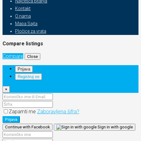
Najčešća pitanja
Kontakt
O nama
Mapa Sajta
Pločice za vrata
Compare listings
Compare
Close
Prijava
Registruj se
×
Zapamti me
Zaboravljena šifra?
Prijava
Continue with Facebook
Sign in with google