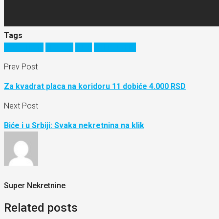
Tags
250 miliona
bioskop
kuca
najluksuznija
Prev Post
Za kvadrat placa na koridoru 11 dobiće 4.000 RSD
Next Post
Biće i u Srbiji: Svaka nekretnina na klik
Super Nekretnine
Related posts