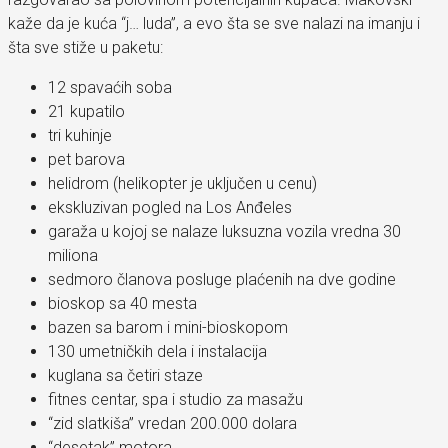
kaže da je kuća “j… luda”, a evo šta se sve nalazi na imanju i
šta sve stiže u paketu:
12 spavaćih soba
21 kupatilo
tri kuhinje
pet barova
helidrom (helikopter je uključen u cenu)
ekskluzivan pogled na Los Anđeles
garaža u kojoj se nalaze luksuzna vozila vredna 30
miliona
sedmoro članova posluge plaćenih na dve godine
bioskop sa 40 mesta
bazen sa barom i mini-bioskopom
130 umetničkih dela i instalacija
kuglana sa četiri staze
fitnes centar, spa i studio za masažu
“zid slatkiša” vredan 200.000 dolara
“desetak” motora