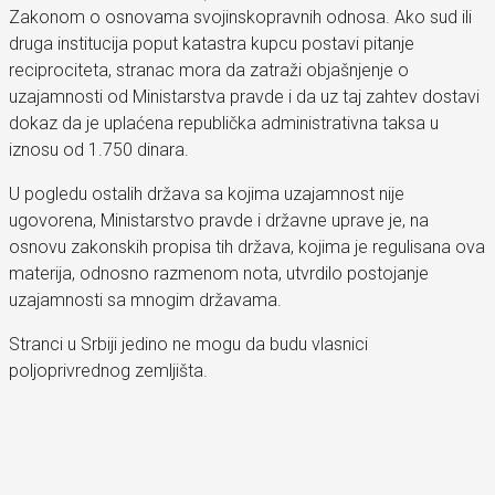
Zakonom o osnovama svojinskopravnih odnosa. Ako sud ili
druga institucija poput katastra kupcu postavi pitanje
reciprociteta, stranac mora da zatraži objašnjenje o
uzajamnosti od Ministarstva pravde i da uz taj zahtev dostavi
dokaz da je uplaćena republička administrativna taksa u
iznosu od 1.750 dinara.
U pogledu ostalih država sa kojima uzajamnost nije
ugovorena, Ministarstvo pravde i državne uprave je, na
osnovu zakonskih propisa tih država, kojima je regulisana ova
materija, odnosno razmenom nota, utvrdilo postojanje
uzajamnosti sa mnogim državama.
Stranci u Srbiji jedino ne mogu da budu vlasnici
poljoprivrednog zemljišta.