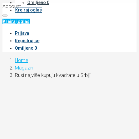
Omiljeno
0
Account
Kreiraj oglas
Kreiraj oglas
Prijava
Registruj se
Omiljeno
0
Home
Magazin
Rusi najviše kupuju kvadrate u Srbiji