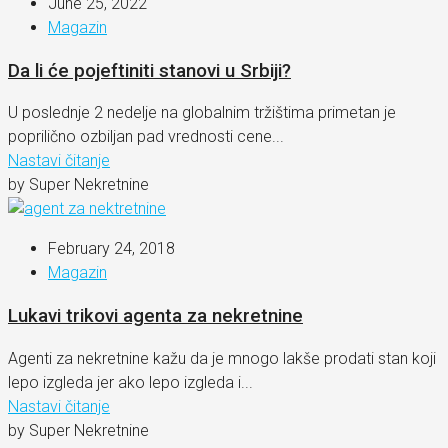
June 25, 2022
Magazin
Da li će pojeftiniti stanovi u Srbiji?
U poslednje 2 nedelje na globalnim tržištima primetan je
poprilično ozbiljan pad vrednosti cene...
Nastavi čitanje
by Super Nekretnine
February 24, 2018
Magazin
Lukavi trikovi agenta za nekretnine
Agenti za nekretnine kažu da je mnogo lakše prodati stan koji
lepo izgleda jer ako lepo izgleda i...
Nastavi čitanje
by Super Nekretnine