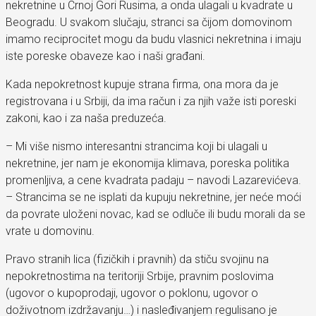
nekretnine u Crnoj Gori Rusima, a onda ulagali u kvadrate u
Beogradu. U svakom slučaju, stranci sa čijom domovinom
imamo reciprocitet mogu da budu vlasnici nekretnina i imaju
iste poreske obaveze kao i naši građani.
Kada nepokretnost kupuje strana firma, ona mora da je
registrovana i u Srbiji, da ima račun i za njih važe isti poreski
zakoni, kao i za naša preduzeća.
– Mi više nismo interesantni strancima koji bi ulagali u
nekretnine, jer nam je ekonomija klimava, poreska politika
promenljiva, a cene kvadrata padaju – navodi Lazarevićeva.
– Strancima se ne isplati da kupuju nekretnine, jer neće moći
da povrate uloženi novac, kad se odluče ili budu morali da se
vrate u domovinu.
Pravo stranih lica (fizičkih i pravnih) da stiču svojinu na
nepokretnostima na teritoriji Srbije, pravnim poslovima
(ugovor o kupoprodaji, ugovor o poklonu, ugovor o
doživotnom izdržavanju…) i nasleđivanjem regulisano je