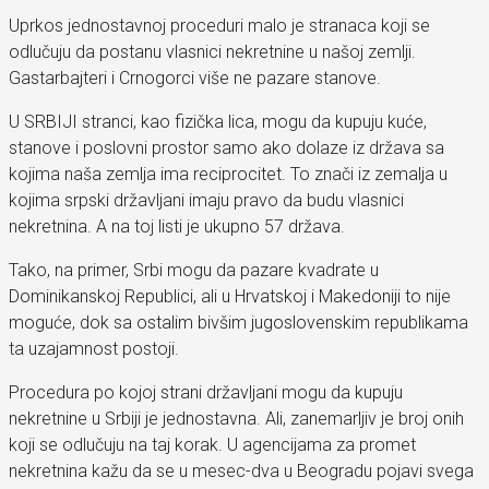
Uprkos jednostavnoj proceduri malo je stranaca koji se
odlučuju da postanu vlasnici nekretnine u našoj zemlji.
Gastarbajteri i Crnogorci više ne pazare stanove.
U SRBIJI stranci, kao fizička lica, mogu da kupuju kuće,
stanove i poslovni prostor samo ako dolaze iz država sa
kojima naša zemlja ima reciprocitet. To znači iz zemalja u
kojima srpski državljani imaju pravo da budu vlasnici
nekretnina. A na toj listi je ukupno 57 država.
Tako, na primer, Srbi mogu da pazare kvadrate u
Dominikanskoj Republici, ali u Hrvatskoj i Makedoniji to nije
moguće, dok sa ostalim bivšim jugoslovenskim republikama
ta uzajamnost postoji.
Procedura po kojoj strani državljani mogu da kupuju
nekretnine u Srbiji je jednostavna. Ali, zanemarljiv je broj onih
koji se odlučuju na taj korak. U agencijama za promet
nekretnina kažu da se u mesec-dva u Beogradu pojavi svega