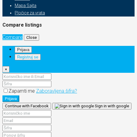
Mapa Sajta
Pločice za vrata
Compare listings
Compare
Close
Prijava
Registruj se
×
Zapamti me
Zaboravljena šifra?
Prijava
Continue with Facebook
Sign in with google